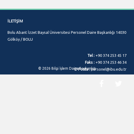
İLETIŞIM
Bolu Abant İzzet Baysal Üniversitesi Personel Daire Başkanlığı 14030
Gölköy / BOLU
Tel :
+90 374 253 45 17
Faks :
+90 374 253 46 34
© 2026 Bilgi İşlem Daire Başkanlığı
E-Posta :
personel@ibu.edu.tr