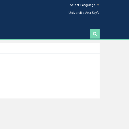
Select Language
▼
Üniversite Ana Sayfa
A
r
a