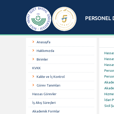
PERSONEL D
Anasayfa
Hakkımızda
Hassas
Hassas
Birimler
Hassas
KVKK
Person
Person
Kalite ve İç Kontrol
Akade
Görev Tanımları
Akade
Hassas Görevler
Hizmet
İdari 
İş Akış Süreçleri
Sicil 
Akademik Formlar