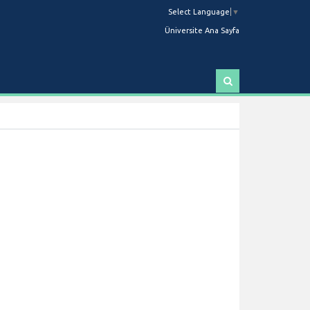
Select Language
▼
Üniversite Ana Sayfa
A
r
a