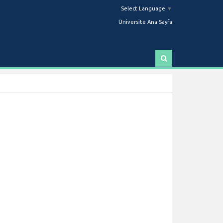
Select Language
▼
Üniversite Ana Sayfa
A
r
a