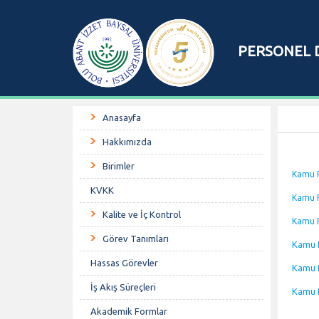
PERSONEL D
Anasayfa
Hakkımızda
Birimler
Kamu P
KVKK
Kamu P
Kalite ve İç Kontrol
Kamu P
Görev Tanımları
Kamu P
Hassas Görevler
Kamu P
İş Akış Süreçleri
Kamu P
Akademik Formlar