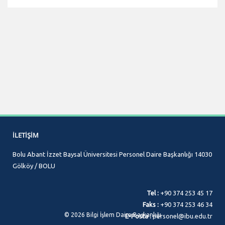
İLETIŞIM
Bolu Abant İzzet Baysal Üniversitesi Personel Daire Başkanlığı 14030
Gölköy / BOLU
Tel :
+90 374 253 45 17
Faks :
+90 374 253 46 34
© 2026 Bilgi İşlem Daire Başkanlığı
E-Posta :
personel@ibu.edu.tr